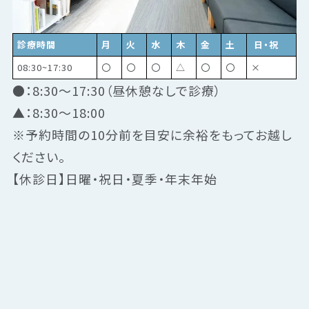
診療時間
月
火
水
木
金
土
日・祝
08:30~17:30
〇
〇
〇
△
〇
〇
×
●：8:30～17:30（昼休憩なしで診療）
▲：8:30～18:00
※予約時間の10分前を目安に余裕をもってお越し
ください。
【休診日】日曜・祝日・夏季・年末年始