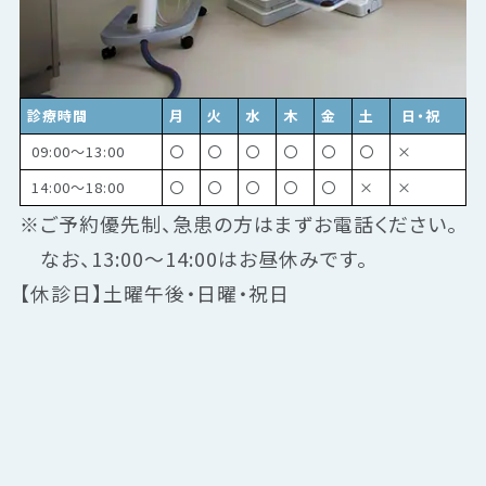
診療時間
月
火
水
木
金
土
日・祝
09:00～13:00
〇
〇
〇
〇
〇
〇
×
14:00～18:00
〇
〇
〇
〇
〇
×
×
※ご予約優先制、急患の方はまずお電話ください。
なお、13:00～14:00はお昼休みです。
【休診日】土曜午後・日曜・祝日