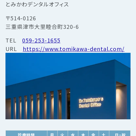
とみかわデンタルオフィス
〒514-0126
三重県津市大里睦合町320-6
TEL
059-253-1655
URL
https://www.tomikawa-dental.com/
診療時間
月
火
水
木
金
土
日・祝