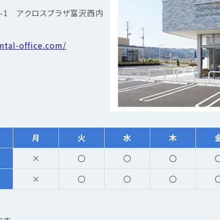
-1 アクロスプラザ富沢西内
ntal-office.com/
月
火
水
木
×
〇
〇
〇
×
〇
〇
〇