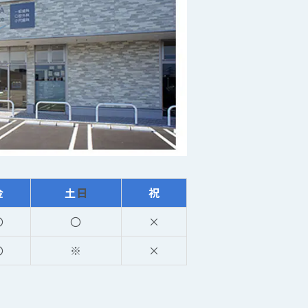
金
土
日
祝
〇
〇
×
〇
※
×