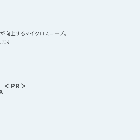
が向上するマイクロスコープ。
ます。
＜PR＞
ム