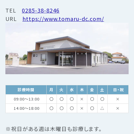
TEL
0285-38-8246
URL
https://www.tomaru-dc.com/
診療時間
月
火
水
木
金
土
日・祝
09:00～13:00
〇
〇
〇
×
〇
〇
×
14:00～18:00
〇
〇
〇
×
〇
△
×
※祝日がある週は木曜日も診療します。