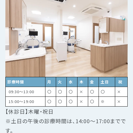
診療時間
月
火
水
木
金
土日
祝
09:30～13:00
〇
〇
〇
×
〇
〇
×
15:00～19:00
〇
〇
〇
×
〇
※
×
【休診日】木曜・祝日
※土日の午後の診療時間は、14:00～17:00までで
す。