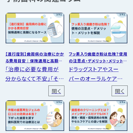
【進行度別】歯周病の治療にかか
フッ素入り歯磨き粉は危険？使用
る費用目安｜保険適用と高額に
の注意点・デメリット・メリットを
なるケース
解説
「治療に必要な費用が
ドラッグストアやスー
分からなくて不安」「そも
パーのオーラルケアの
そも歯科医院での治療
陳列棚には、「フッ素入
開く
開く
が怖い」と、様々な要因
り歯磨き粉で歯を健康
から歯周病の治療を先
に」「フッ素のパワーでお
延ばしにしていません
口のトラブルを予防」と
か？歯周病の治療は基
いった商品がよく置かれ