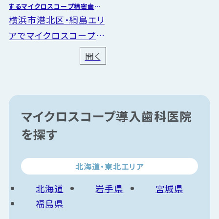
するマイクロスコープ精密歯科
治療は高田歯科クリニック
横浜市港北区・綱島エリ
アでマイクロスコープを
用いた精密な歯科治療
開く
をご希望の方へ。東急東
横線「綱島駅」から徒歩
3分の高田歯科クリニッ
クは、医学的根拠（エビ
マイクロスコープ導入歯科医院
デンス）...
を探す
北海道・東北エリア
北海道
岩手県
宮城県
福島県