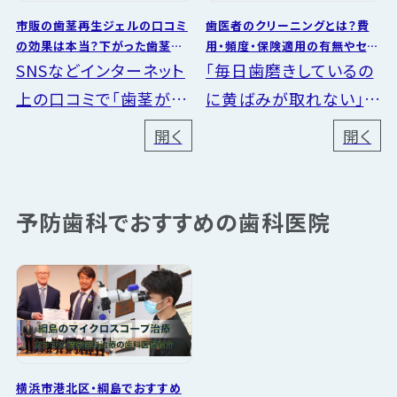
本的に「保険適...
ています。...
市販の歯茎再生ジェルの口コミ
歯医者のクリーニングとは？費
の効果は本当？下がった歯茎を
用・頻度・保険適用の有無やセル
戻す治療法とは
フケアとの違いを解説
SNSなどインターネット
「毎日歯磨きしているの
上の口コミで「歯茎が再
に黄ばみが取れない」
生するジェル」と言った
「歯石で歯の見た目が気
開く
開く
商品を見かけたことは
になる」「歯磨きしても
ありませんか？また、ド
スッキリしない」こんな
ラッグストアでも「歯槽
お悩みはありませんか？
予防歯科でおすすめの歯科医院
膿漏（しそうのうろう）の
歯医者は「虫歯になった
方向...
ら行く場...
横浜市港北区・綱島でおすすめ