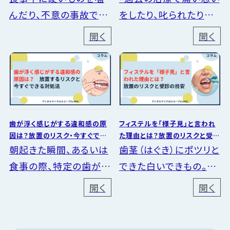
んだり、不意の事故でぶ
をしたり、叱られたりし
つけたりして「予期せず
た」 「キーンという削る
開く
開く
歯が少し欠けてしまっ
音や、歯科医院独特の臭
た」というトラブル。「痛
いが不快で耐えられな
みはないけれど、舌で触
い」といったトラウマや
るとザラザラして違和感
苦手意識があり、歯科医
がある」...
院から...
歯が浮く感じがする違和感の原
フィステルを「様子見」と言われ
因は？放置のリスク・今すぐでき
た理由とは？放置のリスクと受診
る対処法
の目安
朝起きた瞬間、あるいは
歯茎（はぐき）にポツリと
食事の際、特定の歯が
できた白いできもの。歯
「浮いている」ように感じ
科医院を受診して「フィ
開く
開く
たことはないでしょう
ステル（瘻孔：ろうこう）」
か。歯を噛み合わせる度
と診断された後、「しば