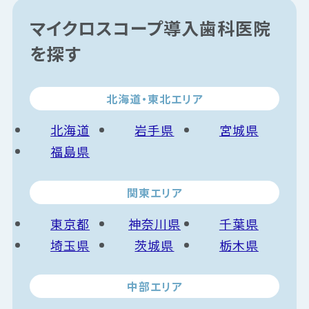
に起こるジワジワとした
らく様子を見ましょう」と
不快な響きや、何とも言
マイクロスコープ導入歯科医院
経過観察になるケー
えない違...
ス...
を探す
北海道・東北エリア
北海道
岩手県
宮城県
福島県
関東エリア
東京都
神奈川県
千葉県
埼玉県
茨城県
栃木県
中部エリア