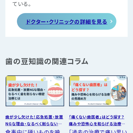
ている。
ドクター・クリニックの詳細を見る
歯の豆知識の関連コラム
歯が少し欠けた！応急処置・放置
「痛くない歯医者」はどう探す？
NGな理由・なるべく削らない精
痛みや恐怖心を和らげる治療の
密治療とは
見極め方
食事中に硬いものを噛
「過去の治療で痛い思い