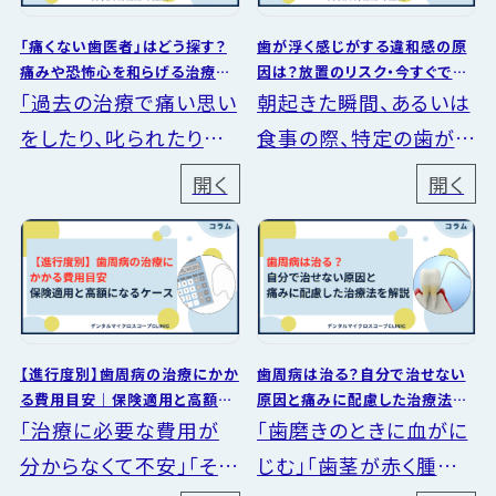
「痛くない歯医者」はどう探す？
歯が浮く感じがする違和感の原
痛みや恐怖心を和らげる治療の
因は？放置のリスク・今すぐでき
見極め方
る対処法
「過去の治療で痛い思い
朝起きた瞬間、あるいは
をしたり、叱られたりし
食事の際、特定の歯が
た」 「キーンという削る
「浮いている」ように感じ
開く
開く
音や、歯科医院独特の臭
たことはないでしょう
いが不快で耐えられな
か。歯を噛み合わせる度
い」といったトラウマや
に起こるジワジワとした
苦手意識があり、歯科医
不快な響きや、何とも言
院から...
えない違...
【進行度別】歯周病の治療にかか
歯周病は治る？自分で治せない
る費用目安｜保険適用と高額に
原因と痛みに配慮した治療法を
なるケース
解説
「治療に必要な費用が
「歯磨きのときに血がに
分からなくて不安」「そも
じむ」「歯茎が赤く腫れ