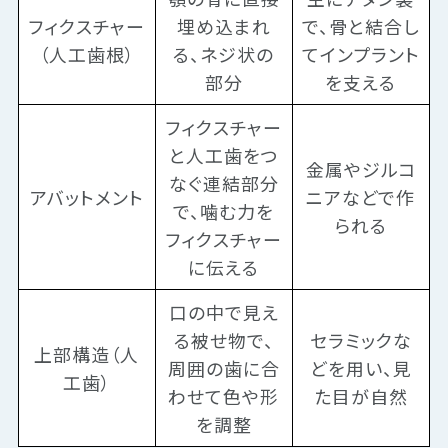
フィクスチャー
埋め込まれ
で、骨と結合し
（人工歯根）
る、ネジ状の
てインプラント
部分
を支える
フィクスチャー
と人工歯をつ
金属やジルコ
なぐ連結部分
アバットメント
ニアなどで作
で、噛む力を
られる
フィクスチャー
に伝える
口の中で見え
る被せ物で、
セラミックな
上部構造（人
周囲の歯に合
どを用い、見
工歯）
わせて色や形
た目が自然
を調整