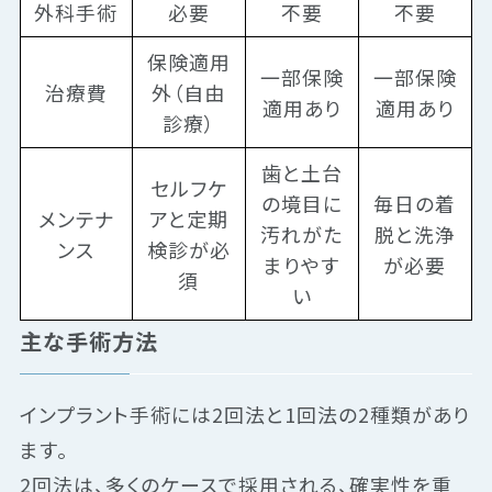
外科手術
必要
不要
不要
保険適用
一部保険
一部保険
治療費
外（自由
適用あり
適用あり
診療）
歯と土台
セルフケ
の境目に
毎日の着
メンテナ
アと定期
汚れがた
脱と洗浄
ンス
検診が必
まりやす
が必要
須
い
主な手術方法
インプラント手術には2回法と1回法の2種類があり
ます。
2回法は、多くのケースで採用される、確実性を重