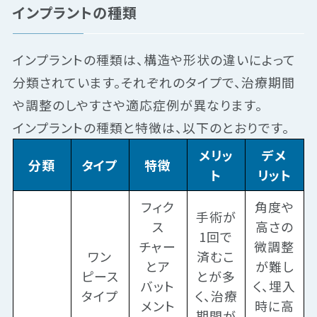
インプラントの種類
インプラントの種類は、構造や形状の違いによって
分類されています。それぞれのタイプで、治療期間
や調整のしやすさや適応症例が異なります。
インプラントの種類と特徴は、以下のとおりです。
メリッ
デメ
分類
タイプ
特徴
ト
リット
フィク
角度や
手術が
ス
高さの
1回で
チャー
微調整
ワン
済むこ
とア
が難し
ピース
とが多
バット
く、埋入
タイプ
く、治療
メント
時に高
期間が