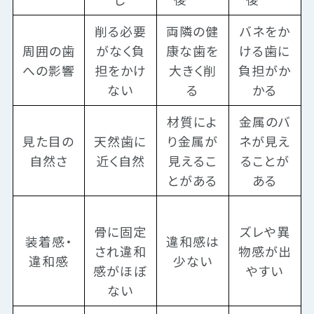
削る必要
両隣の健
バネをか
周囲の歯
がなく負
康な歯を
ける歯に
への影響
担をかけ
大きく削
負担がか
ない
る
かる
材質によ
金属のバ
見た目の
天然歯に
り金属が
ネが見え
自然さ
近く自然
見えるこ
ることが
とがある
ある
骨に固定
ズレや異
装着感・
違和感は
され違和
物感が出
違和感
少ない
感がほぼ
やすい
ない