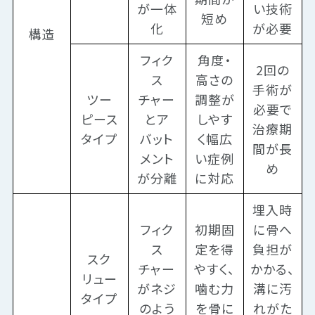
が一体
い技術
短め
化
が必要
構造
フィク
角度・
2回の
ス
高さの
手術が
ツー
チャー
調整が
必要で
ピース
とア
しやす
治療期
タイプ
バット
く幅広
間が長
メント
い症例
め
が分離
に対応
埋入時
フィク
初期固
に骨へ
ス
定を得
負担が
スク
チャー
やすく、
かかる、
リュー
がネジ
噛む力
溝に汚
タイプ
のよう
を骨に
れがた