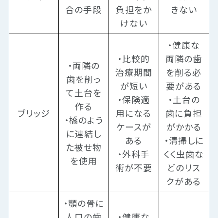
合の手段
負担をか
きない
けない
・健康な
・比較的
両隣の歯
・両隣の
治療期間
を削る必
歯を削っ
が短い
要がある
て土台を
・保険適
・土台の
作る
ブリッジ
用になる
歯に負担
・橋のよう
ケースが
がかかる
に連結し
ある
・清掃しに
た被せ物
・外科手
くく虫歯な
を使用
術が不要
どのリス
クがある
・顎の骨に
人口の歯
・健康な